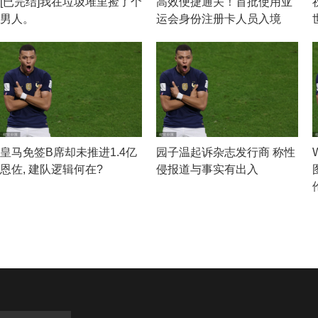
[已完结]我在垃圾堆里捡了个
高效便捷通关！首批使用亚
男人。
运会身份注册卡人员入境
皇马免签B席却未推进1.4亿
园子温起诉杂志发行商 称性
恩佐, 建队逻辑何在?
侵报道与事实有出入