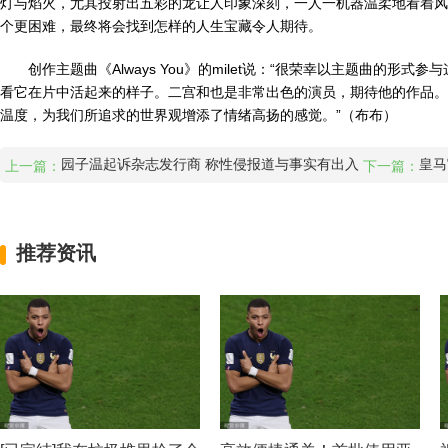
灯与焰火，尤其投射出五彩的龙让人印象深刻，一人一机器温柔地看着风
个更困难，最终将会找到怎样的人生宝藏令人期待。
创作主题曲《Always You》的milet说：“很荣幸以主题曲的形
看它在片中活起来的样子。二宫和也是非常出色的演员，期待他的作品。”三
温度，为我们所追求的世界观增添了情绪高扬的感觉。”（布布）
园子温起诉杂志发行商 称性侵报道与事实有出入
皇马
上一篇：
下一篇：
推荐资讯